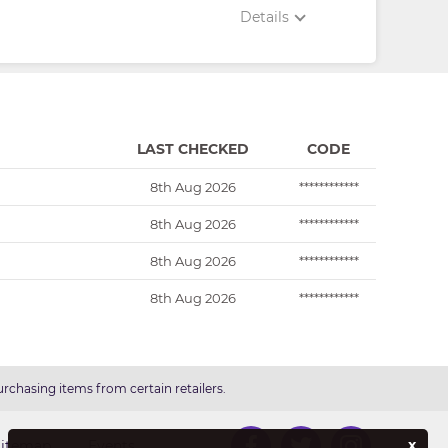
Details
LAST CHECKED
CODE
8th Aug 2026
************
8th Aug 2026
************
8th Aug 2026
************
8th Aug 2026
************
rchasing items from certain retailers.
x
Sitemap
Events