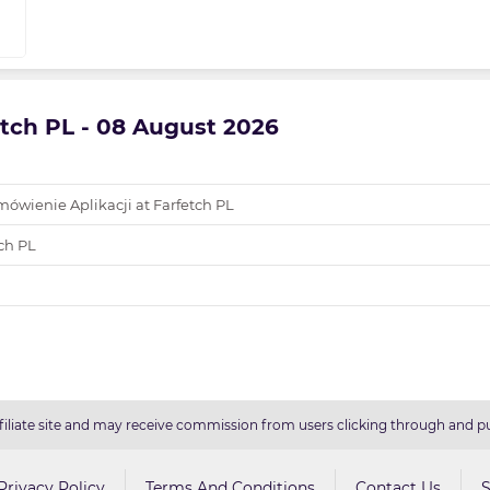
etch PL - 08 August 2026
mówienie Aplikacji at Farfetch PL
ch PL
filiate site and may receive commission from users clicking through and pu
Privacy Policy
Terms And Conditions
Contact Us