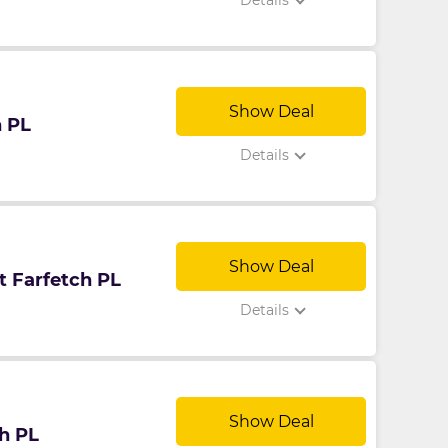
Details
Show Deal
h PL
Details
Show Deal
t Farfetch PL
Details
Show Deal
h PL