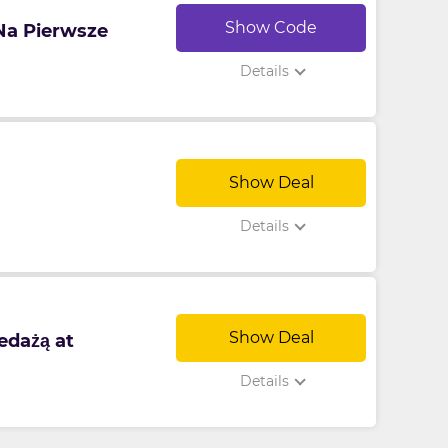
Show Code
 Na Pierwsze
Details
Show Deal
Details
Show Deal
edażą at
Details