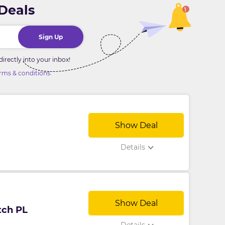
 Deals
Sign Up
rectly into your inbox!
.
rms & conditions
Show Deal
Details
Show Deal
tch PL