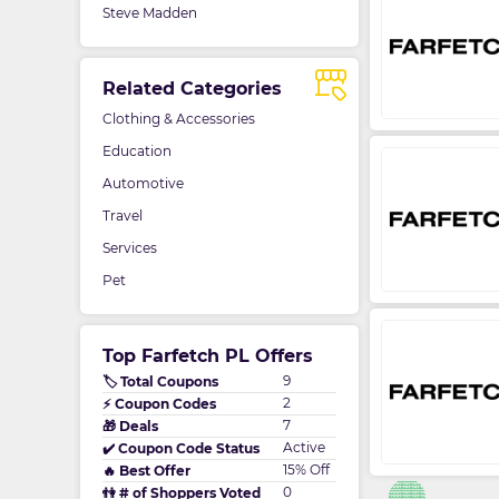
Steve Madden
Related Categories
Clothing & Accessories
Education
Automotive
Travel
Services
Pet
Top Farfetch PL Offers
9
🏷️ Total Coupons
2
⚡ Coupon Codes
7
🎁 Deals
Active
✔️ Coupon Code Status
15% Off
🔥 Best Offer
0
👫 # of Shoppers Voted